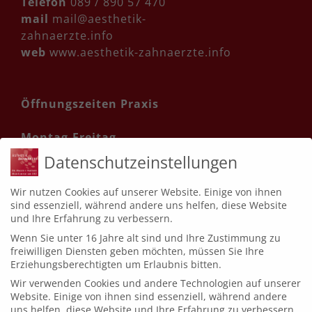
Telefon
089 / 890 57 470
mail
mail@aesthetik-
zahnaerzte.info
web
www.aesthetik-zahnaerzte.info
Öffnungszeiten Praxis
Montag-Freitag
08:00 - 12:30 Uhr &
Datenschutzeinstellungen
13:30 - 17:00 Uhr
Termin online buchen
Wir nutzen Cookies auf unserer Website. Einige von ihnen
sind essenziell, während andere uns helfen, diese Website
und Ihre Erfahrung zu verbessern.
Wenn Sie unter 16 Jahre alt sind und Ihre Zustimmung zu
Startseite
freiwilligen Diensten geben möchten, müssen Sie Ihre
Erziehungsberechtigten um Erlaubnis bitten.
Datenschutzerklärung
Wir verwenden Cookies und andere Technologien auf unserer
Website. Einige von ihnen sind essenziell, während andere
Cookie Einstellungen
uns helfen, diese Website und Ihre Erfahrung zu verbessern.